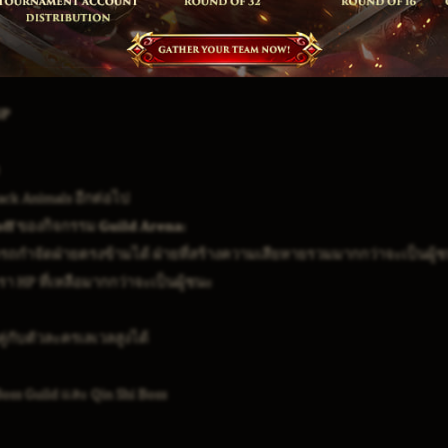
SP
Pack Animals อีกต่อไป
off ของกิจกรรม Guild Arena:
ถกำจัดฝ่ายตรงข้ามได้ ฝ่ายที่สร้างความเสียหายรวมมากกว่าจะเป็นผู้
รา HP ที่เหลือมากกว่าจะเป็นผู้ชนะ
ู่กับตัวละครเลเวลสูงได้
ss Guild และ Qin Shi Boss