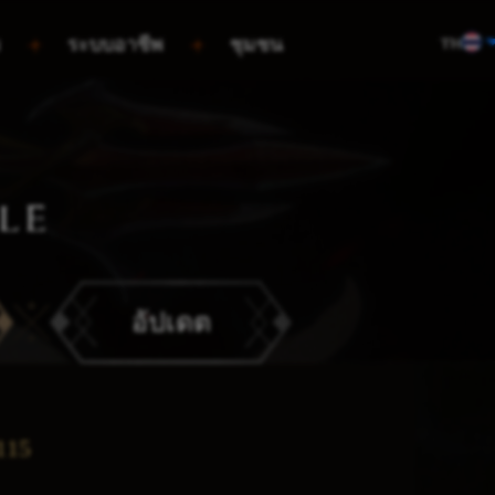
TH
ม
ระบบอาชีพ
ชุมชน
LE
อัปเดต
115